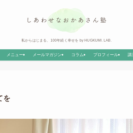
私からはじまる、100年続く幸せを by HUGKUMI. LAB.
メニュー
メールマガジン
コラム
プロフィール
講
育てを