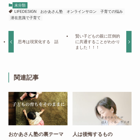
未分類
LIFEDESIGN
おかあさん塾
オンラインサロン
子育ての悩み
潜在意識で子育て
賢い子どもの親に圧倒的
思考は現実化する 話
に共通することがわかり
ました！！！
関連記事
おかあさん塾の裏テーマ
人は後悔するもの